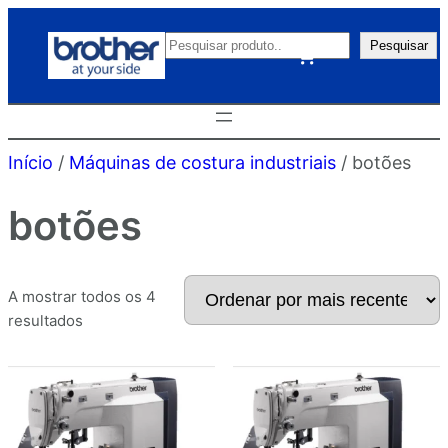
P
Pesquisar
e
s
q
u
Início
/
Máquinas de costura industriais
/ botões
i
botões
s
a
r
A mostrar todos os 4
Ordenado
resultados
por
mais
recentes